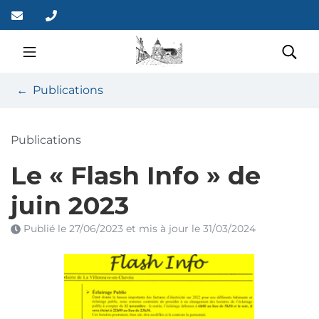
Gestion des traceurs
Aller
au
contenu
Site officiel de la co
Rec
Publications
Publications
Le « Flash Info » de
juin 2023
Publié le
27/06/2023
et mis à jour le
31/03/2024